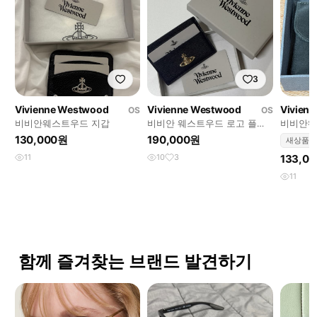
3
Vivienne Westwood
Vivienne Westwood
Vivien
OS
OS
비비안웨스트우드 지갑
비비안 웨스트우드 로고 플랫
비비안웨
카드지갑
Angeles 
130,000원
190,000원
새상품
11
10
3
133,0
11
함께 즐겨찾는 브랜드 발견하기