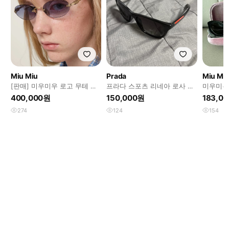
Miu Miu
Prada
Miu Mi
[판매] 미우미우 로고 무테 선
프라다 스포츠 리네아 로사 선
미우미우
글라스
글라스
400,000원
150,000원
183,0
274
124
154