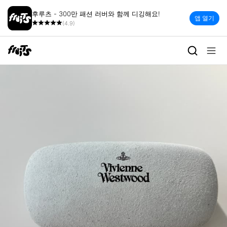
후루츠 - 300만 패션 러버와 함께 디깅해요!
앱 열기
(4.9)