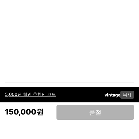
5,000원 할인 추천인 코드
vintage
복사
이용약관
고객센터
판매
개인정보 처리방침
사업자 정보
다운로드
인스타그램
페이스북
150,000원
품절
(주)후루츠패밀리컴퍼니 · 대표이사 이재범 / 소재지: 서울특별시 용산구 한강대
로 328, 201호 / 사업자 등록번호: 755-86-01442
사업자 정보확인
통신판매업
신고: 2019-서울용산-0723 호 / 고객센터: 070-4466-3377 / 고객센터 문의는