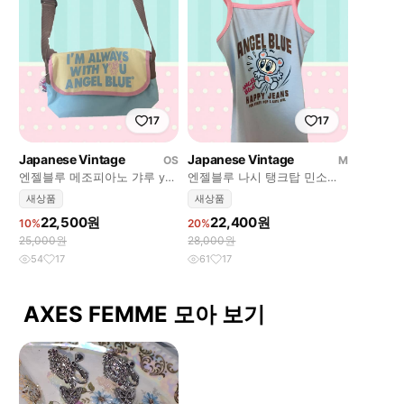
17
17
Japanese Vintage
Japanese Vintage
OS
M
엔젤블루 메조피아노 갸루 y2k
엔젤블루 나시 탱크탑 민소매
빈티지 일브 숄더백
갸루 데코라 y2k 빈티지
새상품
새상품
22,500원
22,400원
10%
20%
25,000원
28,000원
54
17
61
17
AXES FEMME 모아 보기