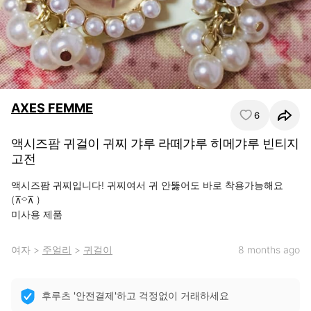
AXES FEMME
6
액시즈팜 귀걸이 귀찌 갸루 라떼갸루 히메갸루 빈티지
고전
액시즈팜 귀찌입니다! 귀찌여서 귀 안뚫어도 바로 착용가능해요 
(⊼⌔⊼ )

미사용 제품
여자
>
주얼리
>
귀걸이
8 months ago
후루츠 '안전결제'하고 걱정없이 거래하세요