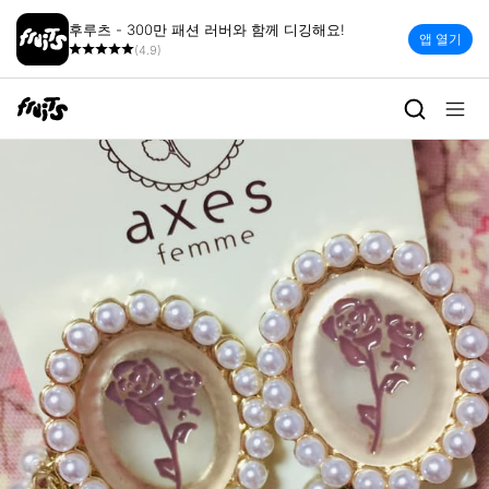
후루츠 - 300만 패션 러버와 함께 디깅해요!
앱 열기
(4.9)