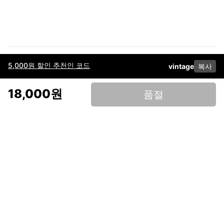
5,000원 할인 추천인 코드
vintage
복사
이용약관
고객센터
판매
개인정보 처리방침
사업자 정보
다운로드
인스타그램
페이스북
18,000원
품절
(주)후루츠패밀리컴퍼니 · 대표이사 이재범 / 소재지: 서울특별시 용산구 한강대
로 328, 201호 / 사업자 등록번호: 755-86-01442
사업자 정보확인
통신판매업
신고: 2019-서울용산-0723 호 / 고객센터: 070-4466-3377 / 고객센터 문의는
후루츠 앱 다운로드 후 문의가능합니다 /
support@fruitsfamily.com
Copyright © FruitsFamily Company Inc. All right reserved
후루츠패밀리(주)는 통신판매중개자로서 거래 당사자가 아닙니다. 상품, 상품정
보, 거래에 관한 의무와 책임은 각 판매자에게 있으며, 후루츠패밀리(주)는 원칙
적으로 판매 회원과 구매 회원 간의 거래에 대하여 책임을 지지 않습니다. 다만,
후루츠패밀리에서 직접 판매하는 상품에 대한 책임은 후루츠패밀리(주)에 있습
니다.