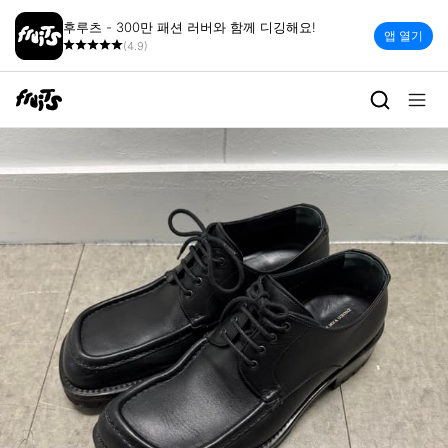
후루츠 - 300만 패션 러버와 함께 디깅해요!
앱 열기
(4.9)