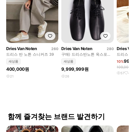
Dries Van Noten
Dries Van Noten
Dries V
260
280
드리스 반 노튼 스니커즈 39
구매) 드리스반노튼 옥스포드
드리스 반
슈즈 44
T스트랩
99
새상품
새상품
10%
109,00
400,000원
9,999,999원
57
4
21
26
함께 즐겨찾는 브랜드 발견하기