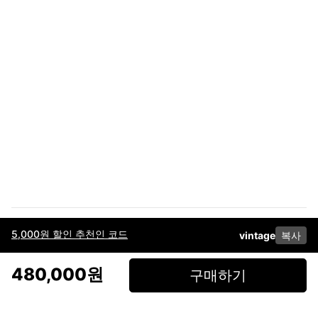
5,000원 할인 추천인 코드
vintage
복사
이용약관
고객센터
판매
개인정보 처리방침
사업자 정보
다운로드
인스타그램
페이스북
480,000원
구매하기
(주)후루츠패밀리컴퍼니 · 대표이사 이재범 / 소재지: 서울특별시 용산구 한강대
로 328, 201호 / 사업자 등록번호: 755-86-01442
사업자 정보확인
통신판매업