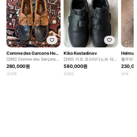
Comme des Garcons Homme
Kiko Kostadinov
Helmut
[280] Comme des Garçons
[290] 키코 코스타디노브 닥터
헬무트랭
Homme boat shoes
마틴 스트랩 슈즈
280,000원
580,000원
230,0
435
922
1k