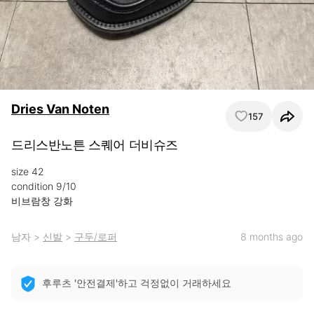
Dries Van Noten
157
드리스반노튼 스퀘어 더비슈즈
size 42

condition 9/10

비브람창 강화
남자
>
신발
>
구두/로퍼
8 months ago
후루츠 '안전결제'하고 걱정없이 거래하세요