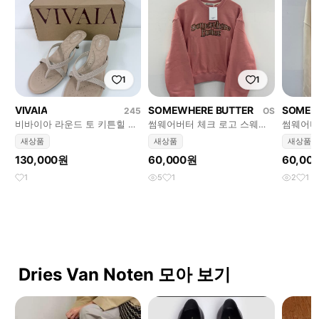
1
1
VIVAIA
SOMEWHERE BUTTER
SOMEW
245
OS
비바이아 라운드 토 키튼힐 샌
썸웨어버터 체크 로고 스웨트
썸웨어버
들
셔츠
셔츠
새상품
새상품
새상품
130,000원
60,000원
60,00
1
5
1
2
1
Dries Van Noten 모아 보기