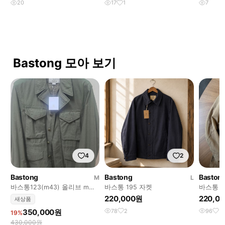
20
17
1
7
Bastong 모아 보기
4
2
Bastong
Bastong
Baston
M
L
바스통123(m43) 올리브 m사
바스통 195 자켓
바스통 벨
이즈 새상품 팝니다.
220,000원
220,0
새상품
350,000원
78
2
96
5
19%
430,000원