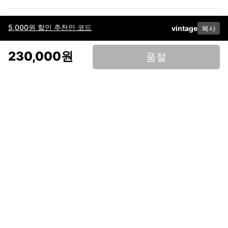
5,000원 할인 추천인 코드
vintage
복사
이용약관
고객센터
판매
개인정보 처리방침
사업자 정보
다운로드
인스타그램
페이스북
230,000원
품절
(주)후루츠패밀리컴퍼니 · 대표이사 이재범 / 소재지: 서울특별시 용산구 한강대
로 328, 201호 / 사업자 등록번호: 755-86-01442
사업자 정보확인
통신판매업
신고: 2019-서울용산-0723 호 / 고객센터: 070-4466-3377 / 고객센터 문의는
후루츠 앱 다운로드 후 문의가능합니다 /
support@fruitsfamily.com
Copyright © FruitsFamily Company Inc. All right reserved
후루츠패밀리(주)는 통신판매중개자로서 거래 당사자가 아닙니다. 상품, 상품정
보, 거래에 관한 의무와 책임은 각 판매자에게 있으며, 후루츠패밀리(주)는 원칙
적으로 판매 회원과 구매 회원 간의 거래에 대하여 책임을 지지 않습니다. 다만,
후루츠패밀리에서 직접 판매하는 상품에 대한 책임은 후루츠패밀리(주)에 있습
니다.