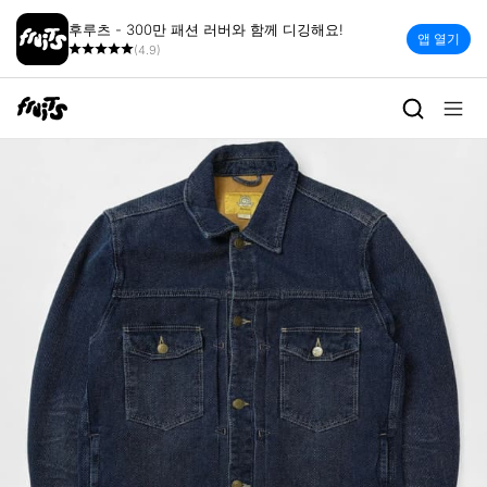
후루츠 - 300만 패션 러버와 함께 디깅해요!
앱 열기
(4.9)