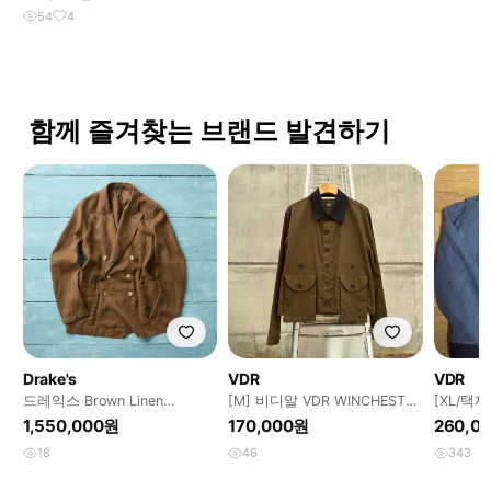
54
4
함께 즐겨찾는 브랜드 발견하기
Drake's
VDR
VDR
드레익스 Brown Linen
[M] 비디알 VDR WINCHESTER
[XL/택
Gabardine Games Blazer
JACKET
자켓 빈
1,550,000원
170,000원
260,0
18
46
343