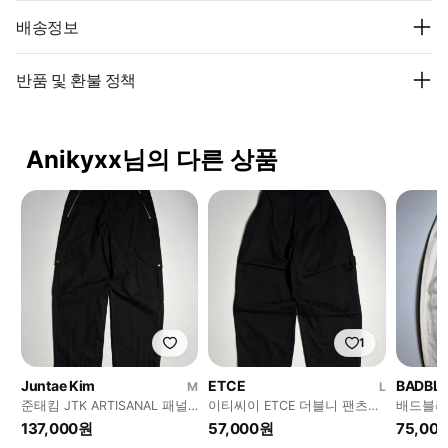
배송정보
반품 및 환불 정책
Anikyxx님의 다른 상품
1
Juntae Kim
ETCE
BADBL
M
L
준태킴 JTK ARTISANAL 패널
이티씨이 ETCE 더블니 팬츠
배드블러드
포켓 카고 팬츠 R3236
R3234
와이드 데
137,000원
57,000원
75,00