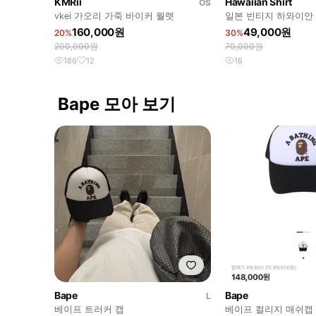
KMRii
Hawaiian Shirt
OS
vkei 가오리 가죽 바이커 월렛
일본 빈티지 하와이안
160,000원
49,000원
20%
30%
200,000원
70,000원
186
12
16
Bape 모아 보기
Bape
Bape
L
베이프 트러커 캡
베이프 컬리지 매쉬캡