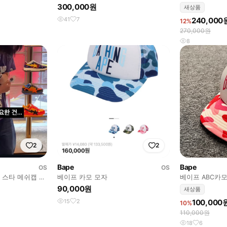
뉴에라 캡 네이
300,000원
새상품
41
7
240,000
12%
270,000원
8
2
2
Bape
Bape
OS
OS
 스타 메쉬캡 네
베이프 카모 모자
베이프 ABC카
90,000원
새상품
15
2
100,000
10%
110,000원
18
6