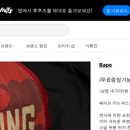
앱에서 후루츠를 제대로 즐겨보세요!
앱 다운로드
브랜드
브랜드 랭킹
빈티지 샵
기획전
Bape
(무료증정가능
(상점 내 50만
베이프 00s 퍼스
연식에 의한 프린
이마 크라운 부분
스냅 부분 하자 존