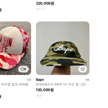
비 볼캡
모자
220,000원
원
1
1
6
Bape
OS
OS
모 메쉬캡 핑크 새제품
[free]베이프 BAPE 1st 카모 캡 그린
120,000원
원
14