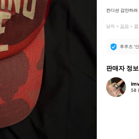
컨디션 감안하려
남자
>
모자
>
캡
후루츠 '
판매자 정보
imv
58