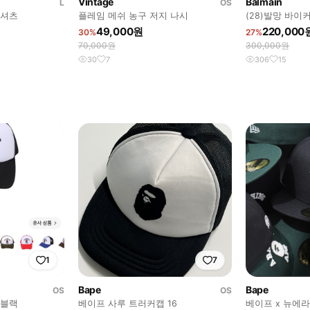
Vintage
Balmain
L
OS
 셔츠
플레임 메쉬 농구 저지 나시
(28)발망 바이
49,000원
220,000
30%
27%
70,000원
300,000원
30
7
306
15
1
7
Bape
Bape
OS
OS
 블랙
베이프 사루 트러커캡 16
베이프 x 뉴에