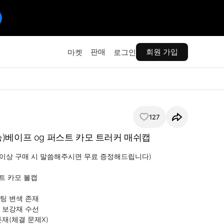
판매
회원 가입
마켓
로그인
127
)베이프 og 퍼스트 카모 트러커 매쉬캡
원 이상 구매 시 말씀해주시면 무료 증정해드립니다)

트 카모 볼캡

팅 변색 존재

 보강재 수선

재(체결 문제X)
