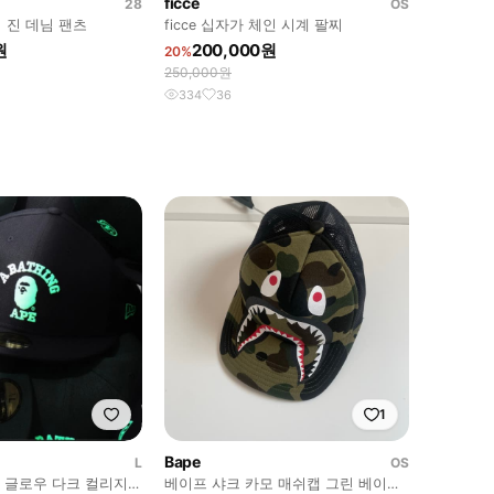
ficce
28
OS
커 진 데님 팬츠
ficce 십자가 체인 시계 팔찌
원
200,000원
20%
250,000원
334
36
1
Bape
L
OS
라 글로우 다크 컬리지
베이프 샤크 카모 매쉬캡 그린 베이프