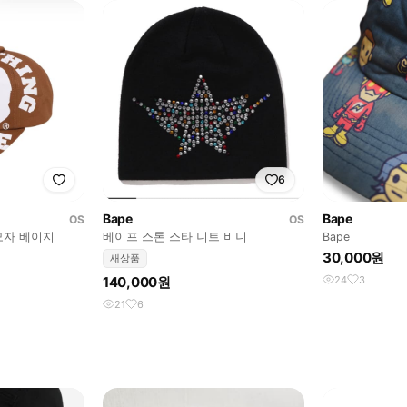
6
Bape
Bape
OS
OS
모자 베이지
베이프 스톤 스타 니트 비니
Bape
30,000원
새상품
140,000원
24
3
21
6