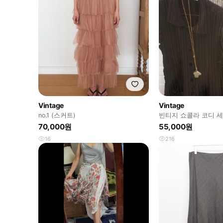
Vintage
Vintage
no.1 (스커트)
빈티지 쇼콜라 코디 세
카모메산장 차일드매
70,000원
55,000원
16
216