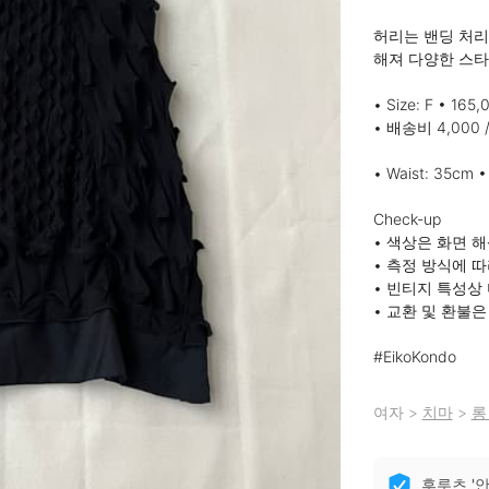
허리는 밴딩 처리
해져 다양한 스타
• Size: F • 165,
• 배송비 4,000 
• Waist: 35cm •
Check-up

• 색상은 화면 해
• 측정 방식에 따
• 빈티지 특성상
• 교환 및 환불은
#EikoKondo
여자
>
치마
>
롱
후루츠 '