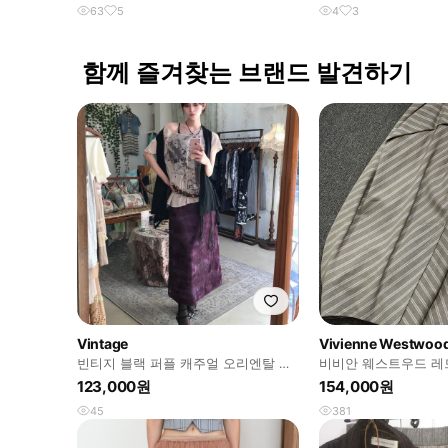
63
5
4
3
함께 즐겨찾는 브랜드 발견하기
Vintage
Vivienne Westwoo
빈티지 블랙 퍼플 캐주얼 오리엔탈 코
비비안 웨스트우드 레드
디 세트
발 드레이프 스트라이
123,000원
154,000원
45
381