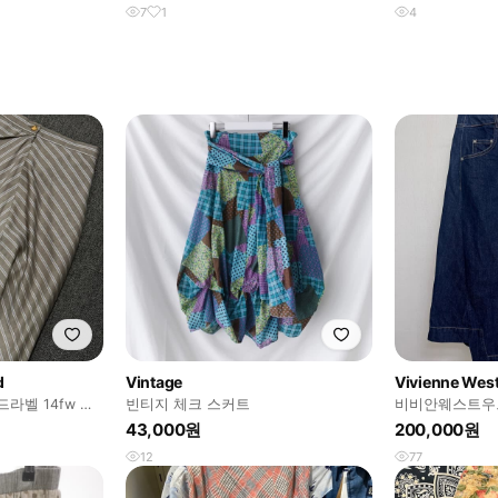
7
1
4
d
Vintage
Vivienne We
라벨 14fw 언
빈티지 체크 스커트
비비안웨스트우드
프 울 스커트
43,000원
200,000원
12
77