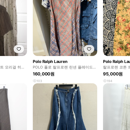
Polo Ralph Lauren
Polo Ralph La
트 모리걸 히피
POLO 폴로 랄프로렌 린넨 플레이드
랄프로렌 코튼 
거진 카메빈티지
체크 롱 스커트 SIZE 2
커트
160,000원
95,000원
103
194