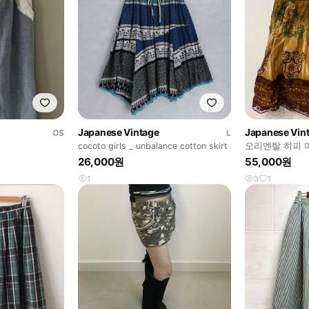
Japanese Vintage
Japanese Vin
OS
L
cocoto girls _ unbalance cotton skirt
오리엔탈 히피 
26,000원
55,000원
1
3
1