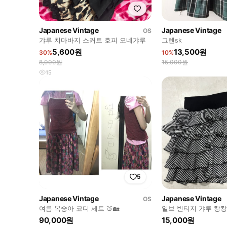
Japanese Vintage
Japanese Vintage
OS
갸루 치마바지 스커트 호피 오네갸루
그렌sk
5,600원
13,500원
30%
10%
8,000원
15,000원
15
5
Japanese Vintage
Japanese Vintage
OS
여름 복숭아 코디 세트 🍑🏡
일브 빈티지 갸루 캉
90,000원
15,000원