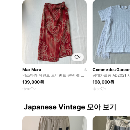
7
Max Mara
Comme des Garco
S
막스마라 위켄드 오너먼트 린넨 랩 스
꼼데가르송 AD2021
커트
스처 티셔츠
139,000원
198,000원
36
7
30
3
Japanese Vintage 모아 보기