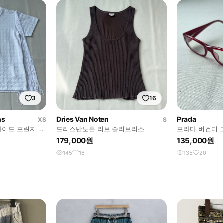
3
16
ns
Dries Van Noten
Prada
XS
S
 사이드 프린지 텍
드리스반노튼 리브 슬리브리스
프라다 버건디 
179,000원
135,000원
145
16
135
20