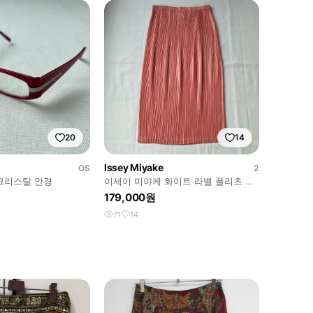
20
14
Issey Miyake
OS
2
크리스탈 안경
이세이 미야케 화이트 라벨 플리츠 스
커트
179,000원
71
14