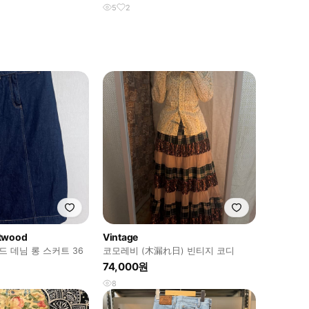
5
2
stwood
Vintage
 데님 롱 스커트 36
코모레비 (木漏れ日) 빈티지 코디
74,000원
8