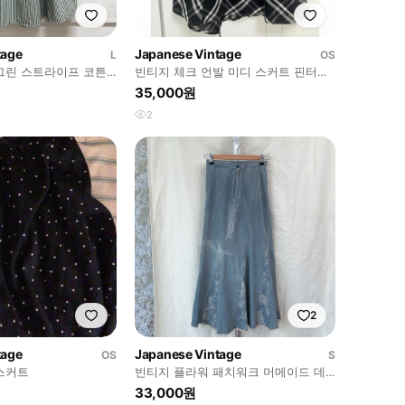
tage
Japanese Vintage
L
OS
um 그린 스트라이프 코튼
빈티지 체크 언발 미디 스커트 핀터레
N
스트 버버리st
35,000원
2
2
tage
Japanese Vintage
OS
S
스커트
빈티지 플라워 패치워크 머메이드 데
님 롱스커트
33,000원