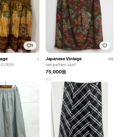
1
tage
Japanese Vintage
L
OS
미디치마
red pattern skirt
75,000원
2