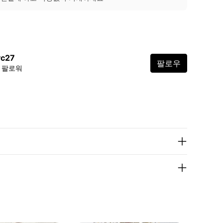
vc27
팔로우
5 팔로워