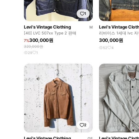
1
Levi's Vintage Clothing
Levi's Vintage Clot
M
[40] LVC 507xx Type 2 판매
리바이스 1세대 lvc 자켓
팬빈티지,lvc,빅E)
300,000원
300,000원
7%
320,000원
52
4
29
1
2
Levi's Vintage Clothing
Levi's Vintage Clot
OS