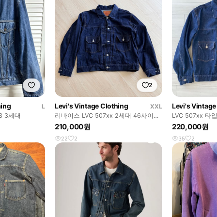
2
hing
Levi's Vintage Clothing
Levi's Vintage
L
XXL
3 3세대
리바이스 LVC 507xx 2세대 46사이즈
LVC 507xx 
T백 모델
210,000원
220,000원
22
2
35
2