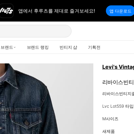
앱에서 후루츠를 제대로 즐겨보세요!
앱 다운로드
브랜드
브랜드 랭킹
빈티지 샵
기획전
Levi's Vinta
리바이스빈티지클
리바이스빈티지클
Lvc Lot559 타
M사이즈

새제품
