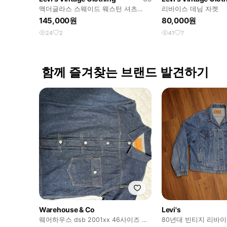
맥더글라스 스웨이드 웨스턴 셔츠
리바이스 데님 자켓
M0890
145,000원
80,000원
24
2
41
7
함께 즐겨찾는 브랜드 발견하기
Warehouse & Co
Levi's
웨어하우스 dsb 2001xx 46사이즈 판
80년대 빈티지 리바이