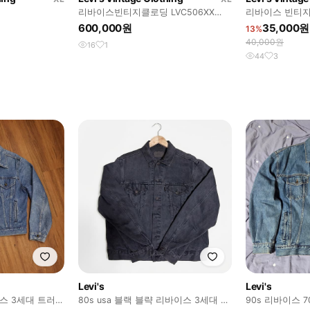
리바이스빈티지클로딩 LVC506XX
리바이스 빈티지
TYPE1 트러커 XL사이즈
600,000원
35,000원
13%
40,000원
16
1
44
3
Levi's
Levi's
스 3세대 트러커
80s usa 블랙 블략 리바이스 3세대 재
90s 리바이스 7