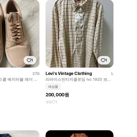
1
1
Levi's Vintage Clothing
270
L
드스쿨 베지터블 레더 탄
리바이스빈티지클로딩 lvc 1920 보우
스킴
타이 선셋 팝오버 셔츠 L사이즈
새상품
200,000원
5
1