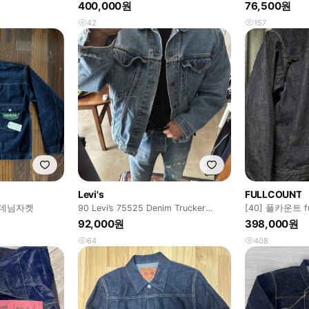
킷
400,000원
76,500원
42
157
Levi's
FULLCOUNT
 데님자켓
90 Levi’s 75525 Denim Trucker
[40] 풀카운트 fu
Jacket
데님자켓
92,000원
398,000원
64
408