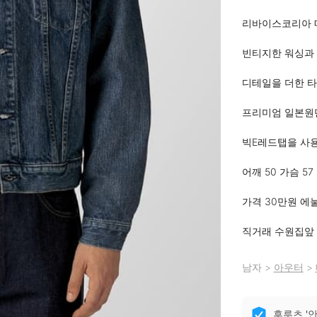
리바이스코리아 
빈티지한 워싱과 
디테일을 더한 타
프리미엄 일본원
빅E레드탭을 사
어깨 50 가슴 57 
가격 30만원 에눌X
직거래 수원집앞
남자
>
아우터
>
후루츠 '