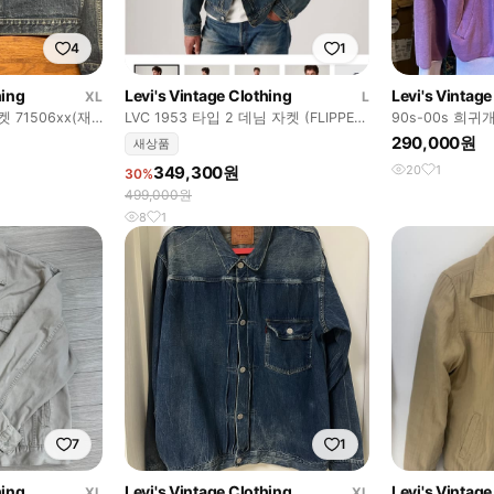
4
1
hing
Levi's Vintage Clothing
Levi's Vintage
XL
L
 71506xx(재
LVC 1953 타입 2 데님 자켓 (FLIPPEN)
90s-00s 희
L
스웻집업 (퍼플)
290,000원
새상품
349,300원
20
1
30%
499,000원
8
1
7
1
hing
Levi's Vintage Clothing
Levi's Vintage
XL
XL