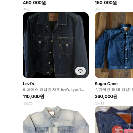
매
자켓
450,000원
150,000원
57
59
Levi's
Sugar Cane
리바이스 타입원 자켓 levi's type1
슈가케인 1936 타입1
jacket
110,000원
260,000원
370
481