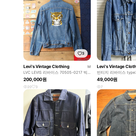
3
Levi's Vintage Clothing
Levi's Vintage Clot
M
LVC LEVIS 리바이스 70505-0217 빅E
빈티지 리바이스 type
60S 복각 데님자켓
200,000원
49,000원
20
3
7