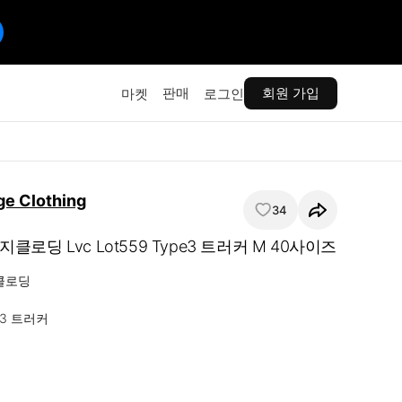
판매
회원 가입
마켓
로그인
ge Clothing
34
로딩 Lvc Lot559 Type3 트러커 M 40사이즈
로딩

입3 트러커
