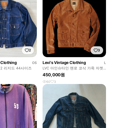
2
3
 Clothing
Levi's Vintage Clothing
OS
L
타입2 리지드 44사이즈
LVC 아인슈타인 멘로 코삭 가죽 자켓
L
450,000원
60
3