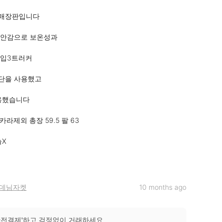
매장판입니다

안감으로 보온성과

입3트러커

단을 사용했고

용했습니다

카라제외 총장 59.5 팔 63

 

데님자켓
10 months ago
안전결제'하고 걱정없이 거래하세요