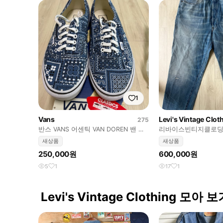
1
Vans
Levi's Vintage Clot
275
반스 VANS 어센틱 VAN DOREN 밴 도
리바이스빈티지클로딩 L
렌 페이즐리US9.5 275
501 Backstop 34 
새상품
새상품
250,000원
600,000원
5
1
17
1
Levi's Vintage Clothing 모아 