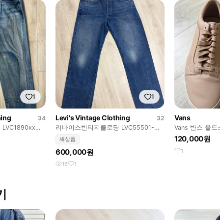
1
1
hing
Levi's Vintage Clothing
Vans
34
32
VC1890xx
리바이스빈티지클로딩 LVC55501-
Vans 반스 올
새제품
0053 라이징선 32X32
US9 270 반더
120,000원
새상품
600,000원
1
16
1
보기