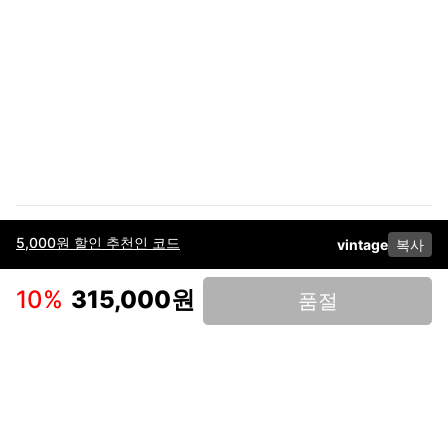
5,000원 할인 추천인 코드
vintage
복사
이용약관
고객센터
판매
개인정보 처리방침
사업자 정보
다운로드
인스타그램
페이스북
10
%
315,000원
품절
(주)후루츠패밀리컴퍼니 · 대표이사 이재범 / 소재지: 서울특별시 용산구 한강대
로 328, 201호 / 사업자 등록번호: 755-86-01442
사업자 정보확인
통신판매업
신고: 2019-서울용산-0723 호 / 고객센터: 070-4466-3377 / 고객센터 문의는
후루츠 앱 다운로드 후 문의가능합니다 /
support@fruitsfamily.com
Copyright © FruitsFamily Company Inc. All right reserved