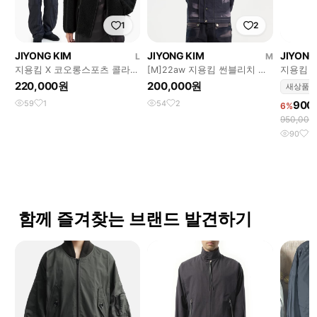
1
2
JIYONG KIM
JIYONG KIM
JIYONG
L
M
지용킴 X 코오롱스포츠 콜라보
[M]22aw 지용킴 썬블리치 필
지용킴 2
플리스
드 재킷 네이비
220,000원
200,000원
새상품
59
1
54
2
900
6%
950,00
90
7
함께 즐겨찾는 브랜드 발견하기