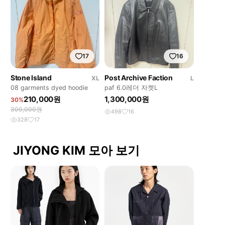
17
16
Stone Island
Post Archive Faction
XL
L
08 garments dyed hoodie
paf 6.0레더 자켓L
210,000원
1,300,000원
30%
300,000원
498
16
328
17
JIYONG KIM 모아 보기