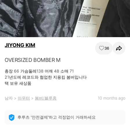
JIYONG KIM
36
OVERSIZED BOMBER M
총장 66 가슴둘레138 어깨 48 소매 71

21년도에 레코드와 협업한 지용킴 봄버입니다 

택 보유 새상품
남자
>
아우터
>
봄버/블루종
10 months ago
후루츠 '안전결제'하고 걱정없이 거래하세요