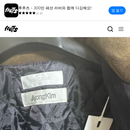
후루츠 - 300만 패션 러버와 함께 디깅해요!
앱 열기
(4.9)