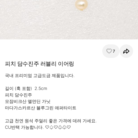
7
피치 담수진주 러블리 이어링
국내 프리미엄 고급도금 제품입니다.

길이 (훅 포함)  2.5cm

피치 담수진주

모잠비크산 앨먼딘 가닛

마다가스카르산 블루그린 애퍼타이트

고급 천연 원석 주얼리 좋은 가격에 데려 가세요.

CU반택 가능합니다. ♡♤♡♧♧♡