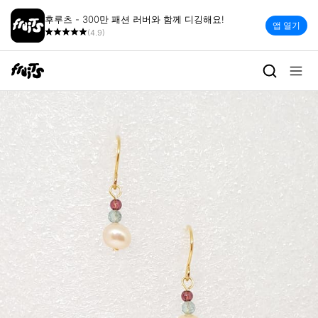
후루츠 - 300만 패션 러버와 함께 디깅해요!
앱 열기
(4.9)