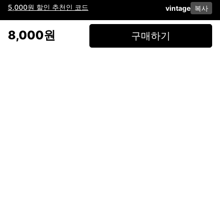
5,000원 할인 추천인 코드
vintage
복사
이용약관
고객센터
판매
개인정보 처리방침
사업자 정보
다운로드
인스타그램
페이스북
8,000원
구매하기
(주)후루츠패밀리컴퍼니 · 대표이사 이재범 / 소재지: 서울특별시 용산구 한강대
로 328, 201호 / 사업자 등록번호: 755-86-01442
사업자 정보확인
통신판매업
신고: 2019-서울용산-0723 호 / 고객센터: 070-4466-3377 / 고객센터 문의는
후루츠 앱 다운로드 후 문의가능합니다 /
support@fruitsfamily.com
Copyright © FruitsFamily Company Inc. All right reserved
후루츠패밀리(주)는 통신판매중개자로서 거래 당사자가 아닙니다. 상품, 상품정
보, 거래에 관한 의무와 책임은 각 판매자에게 있으며, 후루츠패밀리(주)는 원칙
적으로 판매 회원과 구매 회원 간의 거래에 대하여 책임을 지지 않습니다. 다만,
후루츠패밀리에서 직접 판매하는 상품에 대한 책임은 후루츠패밀리(주)에 있습
니다.