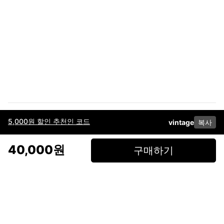
5,000원 할인 추천인 코드
vintage
복사
이용약관
고객센터
판매
개인정보 처리방침
사업자 정보
다운로드
인스타그램
페이스북
40,000원
구매하기
(주)후루츠패밀리컴퍼니 · 대표이사 이재범 / 소재지: 서울특별시 용산구 한강대
로 328, 201호 / 사업자 등록번호: 755-86-01442
사업자 정보확인
통신판매업
신고: 2019-서울용산-0723 호 / 고객센터: 070-4466-3377 / 고객센터 문의는
후루츠 앱 다운로드 후 문의가능합니다 /
support@fruitsfamily.com
Copyright © FruitsFamily Company Inc. All right reserved