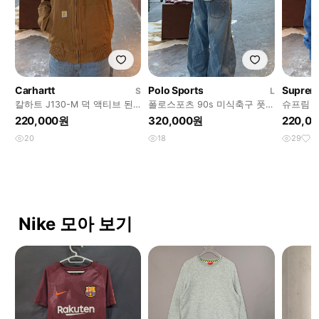
Carhartt
Polo Sports
Suprem
S
L
칼하트 J130-M 덕 액티브 된
폴로스포츠 90s 미식축구 풋
슈프림 자
장 후드워크자켓 H3268
볼 바라쿠타 헤링턴 자켓
드집업 H
220,000원
320,000원
220,0
H3267
20
18
29
3
Nike 모아 보기