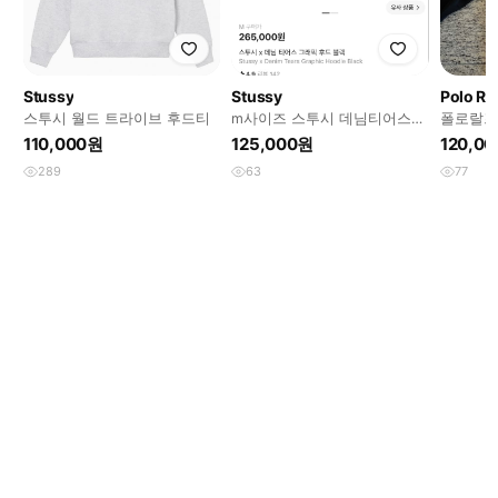
Stussy
Stussy
Polo Ra
스투시 월드 트라이브 후드티
m사이즈 스투시 데님티어스
폴로랄프
그래픽 후드 블랙
랙 네온
110,000원
125,000원
120,0
289
63
77