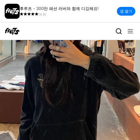
후루츠 - 300만 패션 러버와 함께 디깅해요!
앱 열기
(4.9)