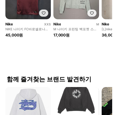
Nike
Nike
Nike
XXS
M
NIKE 나이키 FC바로셀로나
M 나이키 프린팅 백포켓 스웻
[L]ni
17~18 키즈 유니폼
셔츠 맨투맨
스
45,000원
17,000원
36,00
함께 즐겨찾는 브랜드 발견하기