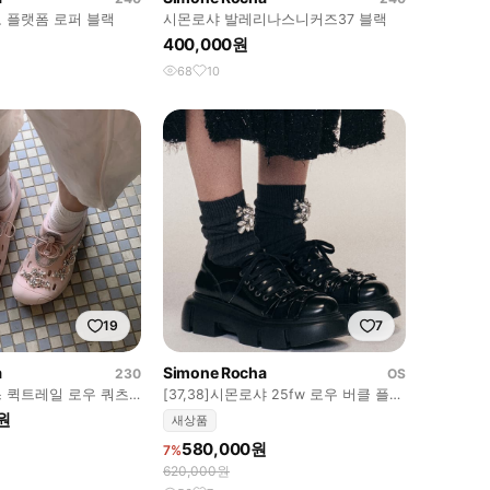
 플랫폼 로퍼 블랙
시몬로샤 발레리나스니커즈37 블랙
400,000원
68
10
19
7
a
Simone Rocha
230
OS
 퀵트레일 로우 쿼츠
[37,38]시몬로샤 25fw 로우 버클 플랫
폼 로퍼
0원
새상품
580,000원
7%
620,000원