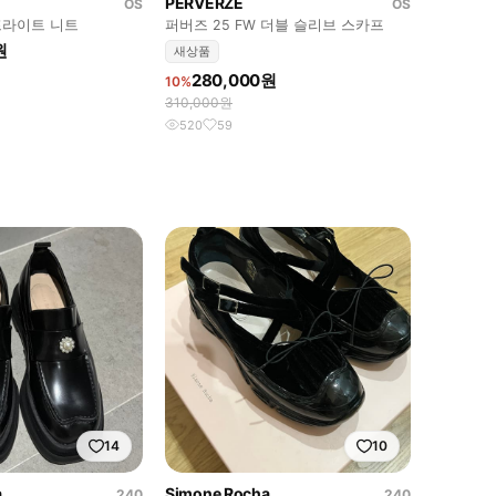
PERVERZE
OS
OS
프라이트 니트
퍼버즈 25 FW 더블 슬리브 스카프
원
새상품
280,000원
10%
310,000원
520
59
14
10
a
Simone Rocha
240
240