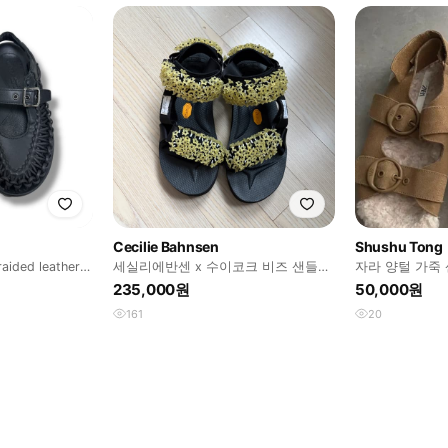
Cecilie Bahnsen
Shushu Tong
ed leather
세실리에반센 x 수이코크 비즈 샌들
자라 양털 가죽 
230
새상품
235,000원
50,000원
161
20