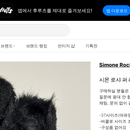
앱에서 후루츠를 제대로 즐겨보세요!
앱 다운로드
브랜드
브랜드 랭킹
빈티지 샵
기획전
Simone Roc
시몬 로샤 퍼
구매하실 분들은 
질문에 응대 안 합
채팅, 문의 없이 
-37사이즈(여유있
-버클로 사이즈 조
-구성품 없어요
