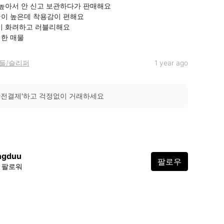
 높아서 안 신고 보관하다가 판매해요

이 높은데 착용감이 편해요

이 화려하고 러블리해요

어한 매물
들/슬리퍼
1 year ago
안전결제'하고 걱정없이 거래하세요
ngduu
팔로우
7 팔로워