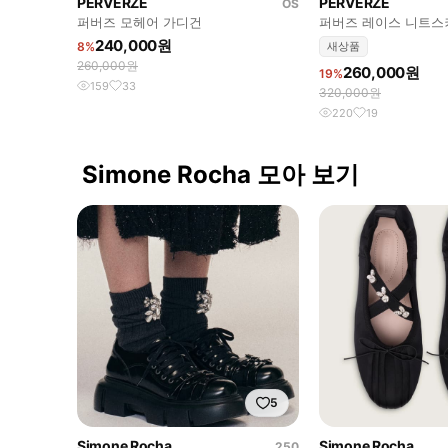
PERVERZE
PERVERZE
OS
퍼버즈 모헤어 가디건
퍼버즈 레이스 니트스
240,000원
8%
새상품
260,000원
260,000원
19%
159
33
320,000원
220
19
Simone Rocha 모아 보기
5
Simone Rocha
Simone Rocha
250