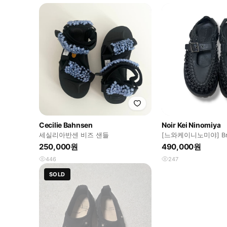
Cecilie Bahnsen
Noir Kei Ninomiya
세실리아반센 비즈 샌들
[느와케이니노미야] Braid
sandals
250,000원
490,000원
446
247
SOLD