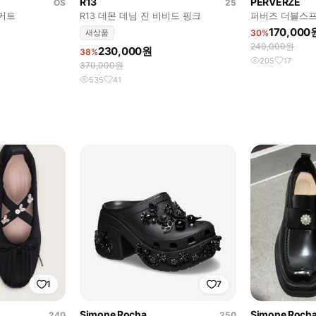
R13
PERVERZE
OS
25
커트
R13 데몬 데님 진 비비드 핑크
퍼버즈 더블스
170,000
새상품
30%
240,000원
230,000원
38%
205
17
370,000원
535
41
1
7
Simone Rocha
Simone Roch
240
250