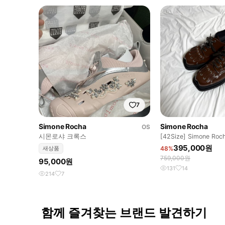
7
Simone Rocha
Simone Rocha
OS
시몬로샤 크록스
[42Size] Simone R
일렛 더비 슈즈
395,000원
새상품
48%
759,000원
95,000원
131
14
214
7
함께 즐겨찾는 브랜드 발견하기