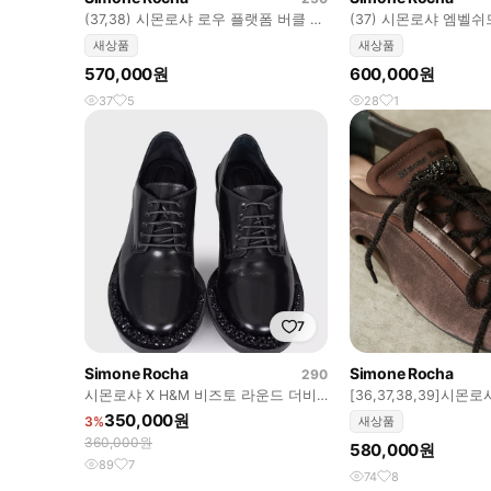
(37,38) 시몬로샤 로우 플랫폼 버클 부
(37) 시몬로샤 엠벨
츠
프
새상품
새상품
570,000원
600,000원
37
5
28
1
7
Simone Rocha
Simone Rocha
290
시몬로샤 X H&M 비즈토 라운드 더비
[36,37,38,39]시몬로
슈즈 44
발레리나 슈즈/브라운
350,000원
3%
새상품
360,000원
580,000원
89
7
74
8