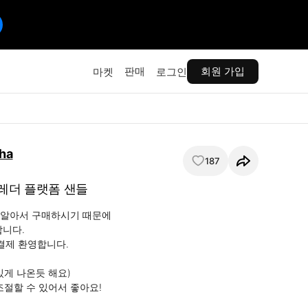
판매
회원 가입
마켓
로그인
ha
187
 레더 플랫폼 샌들
알아서 구매하시기 때문에

니다.

결제 환영합니다.

게 나온듯 해요)

절할 수 있어서 좋아요!
