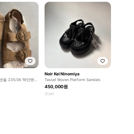
Noir Kei Ninomiya
샌들 235/36 택만뗀
Tassel Woven Platform Sandals
450,000원
341