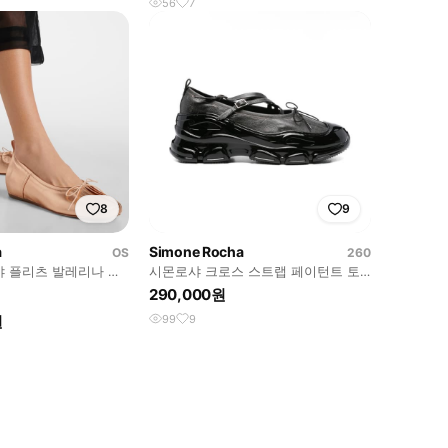
56
7
8
9
a
Simone Rocha
OS
260
로샤 플리츠 발레리나 슈
시몬로샤 크로스 스트랩 페이턴트 토
스니커즈, IT 41(KR 260),
290,000원
원
99
9