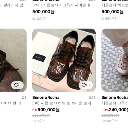
쉬드 발레리나 펌
(250) 시몬로샤 X 크록스 사이렌 클로
시몬로샤 하트토
그 블랙
500,000원
500,000원
42
7
68
14
8
13
Simone Rocha
Simone Roch
OS
245
샤 26ss 컷 아웃
[38] 시몬 로샤 하트 토 브라운 로퍼
시몬로샤 크록스
230
500,000원
240,00
6%
39%
530,000원
390,000원
77
13
240
19