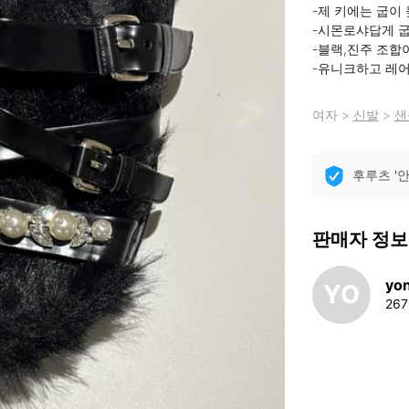
-제 키에는 굽이
-시몬로샤답게 굽
-블랙,진주 조합
-유니크하고 레
여자
>
신발
>
샌
후루츠 '
판매자 정보
yo
YO
26