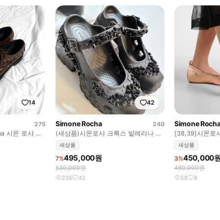
14
42
Simone Rocha
Simone Roch
275
240
ocha 시몬 로샤 아
(새상품)시몬로샤 크록스 발레리나 샌
[38,39]시몬
들
즈
새상품
새상품
495,000원
450,000
7%
3%
530,000원
460,000원
235
42
58
8