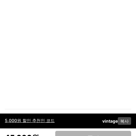
5,000원 할인 추천인 코드
vintage
복사
이용약관
고객센터
판매
개인정보 처리방침
사업자 정보
다운로드
인스타그램
페이스북