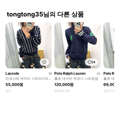
tongtong35님의 다른 상품
24
Lacoste
Polo Ralph Lauren
Polo Ra
M
XL
라코스테 네이비 스트라이프
폴로 네이비 빅포니 니트집업
폴로 네
가디건
디건
55,000원
120,000원
69,00
7
123
24
21
2