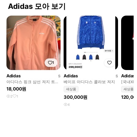
Adidas 모아 보기
1
Adidas
Adidas
Adidas
S
S
아디다스 핑크 삼선 져지 트레
베이프 아디다스 콜라보 져지
[국내XL
이닝복 상의
홈 올리
18,000원
새상품
새상품
2
1
300,000원
120,0
4