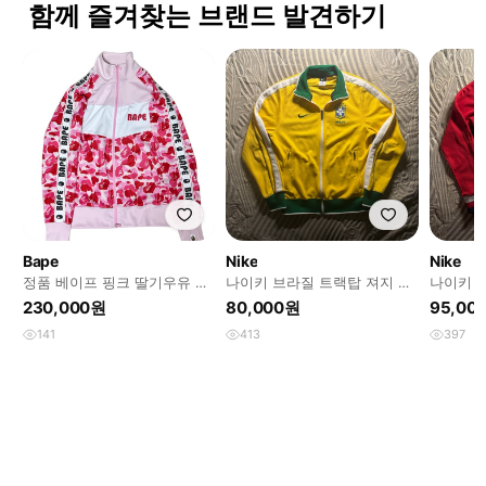
함께 즐겨찾는 브랜드 발견하기
Bape
Nike
Nike
정품 베이프 핑크 딸기우유 카
나이키 브라질 트랙탑 져지 옐
나이키 
모플라쥬 져지
로우 (s)
(M)
230,000원
80,000원
95,00
141
413
397