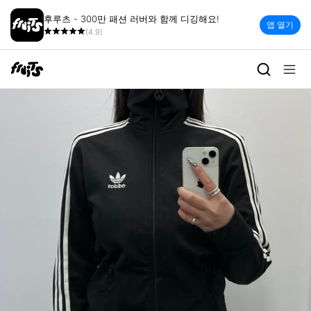
후루츠 - 300만 패션 러버와 함께 디깅해요!
앱 열기
(4.9)