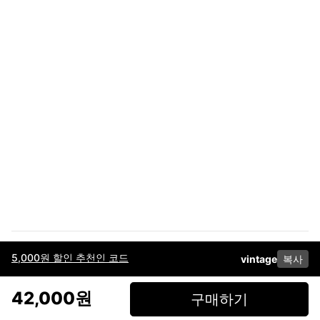
5,000원 할인 추천인 코드
vintage
복사
이용약관
고객센터
판매
개인정보 처리방침
사업자 정보
다운로드
인스타그램
페이스북
42,000원
구매하기