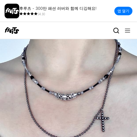
후루츠 - 300만 패션 러버와 함께 디깅해요!
앱 열기
(4.9)