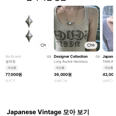
1
10
No Brand
Designer Collection
Japanes
OS
OS
결제창
Long Buckle Necklace
TAMLIN 
새상품
새상품
새상품
77,000원
36,000원
42,00
7
1
49
10
67
13
Japanese Vintage 모아 보기