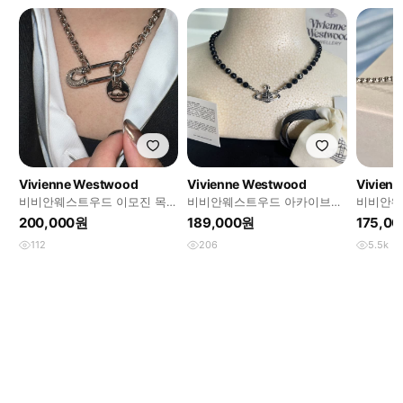
Vivienne Westwood
Vivienne Westwood
Vivien
비비안웨스트우드 이모진 목걸
비비안웨스트우드 아카이브
비비안웨
이
orb 블랙크리스탈 초커 목걸이
걸이
200,000원
189,000원
175,0
112
206
5.5k