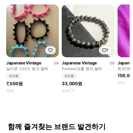
7
Japanese Vintage
Japanese Vintage
Japanes
OS
OS
실리콘 스터드 펑크 팔찌
[Unisex]크롬 원석 팔찌
희귀/엔틱
린 캣츠
159,0
새상품
새상품
릿 팔찌
7,500원
33,000원
12
10
31
7
함께 즐겨찾는 브랜드 발견하기