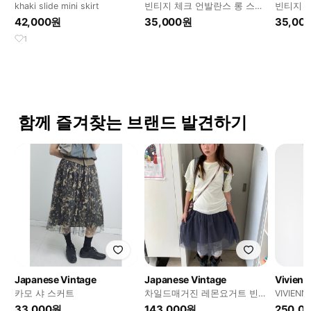
khaki slide mini skirt
빈티지 체크 언발란스 롱 스커
빈티지 
트
스커트
42,000원
35,000원
35,00
1
함께 즐겨찾는 브랜드 발견하기
Japanese Vintage
Japanese Vintage
Vivien
카모 샤 스커트
차일드매거진 레몬요거트 빈티
VIVIEN
지 코디셋세트 카모메산장 미
ANGLOMA
33,000원
143,000원
250,0