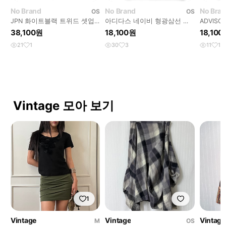
No Brand
No Brand
No Bra
OS
OS
JPN 화이트블랙 트위드 셋업
아디다스 네이비 형광삼선 기
ADVIS
투피스 원피스 자켓
모 져지 트랙탑 95
스웻셔츠
38,100원
18,100원
18,10
21
1
30
3
11
1
Vintage 모아 보기
1
Vintage
Vintage
Vintage
M
OS