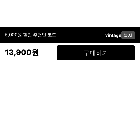
5,000원 할인 추천인 코드
vintage
복사
이용약관
고객센터
판매
개인정보 처리방침
사업자 정보
다운로드
인스타그램
페이스북
13,900원
구매하기
(주)후루츠패밀리컴퍼니 · 대표이사 이재범 / 소재지: 서울특별시 용산구 한강대
로 328, 201호 / 사업자 등록번호: 755-86-01442
사업자 정보확인
통신판매업
신고: 2019-서울용산-0723 호 / 고객센터: 070-4466-3377 / 고객센터 문의는
후루츠 앱 다운로드 후 문의가능합니다 /
support@fruitsfamily.com
Copyright © FruitsFamily Company Inc. All right reserved
후루츠패밀리(주)는 통신판매중개자로서 거래 당사자가 아닙니다. 상품, 상품정
보, 거래에 관한 의무와 책임은 각 판매자에게 있으며, 후루츠패밀리(주)는 원칙
적으로 판매 회원과 구매 회원 간의 거래에 대하여 책임을 지지 않습니다. 다만,
후루츠패밀리에서 직접 판매하는 상품에 대한 책임은 후루츠패밀리(주)에 있습
니다.