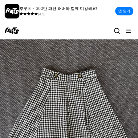
후루츠 - 300만 패션 러버와 함께 디깅해요!
앱 열기
(4.9)