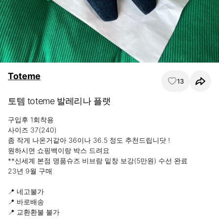
Toteme
13
토템 toteme 발레리나 플랫
구입후 1회착용 

사이즈 37(240)

좀 작게 나온거같아 36이나 36.5 정도 추천드립니닷 !

원하시면 쇼핑백이랑 박스 드려요

**신세계 본점 명품슈즈 비브람 밑창 보강(5만원) 수선 완료

23년 9월 구매

📍 네고불가

📍 바로배송

📍 교환환불 불가
