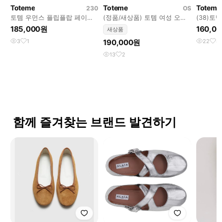
Toteme
Toteme
Toteme
230
OS
토템 우먼스 플립플랍 페이턴
(정품/새상품) 토템 여성 오프
(38)토
트 블랙 (36)
화이트 램스킨 스니커즈
185,000원
160,0
새상품
3
1
190,000원
22
4
13
2
함께 즐겨찾는 브랜드 발견하기