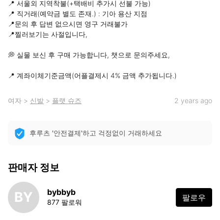
📍 서울외 지역착불(+택배비 추가시 선불 가능)

📍 직거래(예약금 별도 존재.) : 기아 용산 지점

📍문의 후 답변 없으시면 영구 거래불가

📍찔러보기는 사절입니다,

💭 실물 보신 후 구매 가능합니다, 챗으로 문의주세요, 

📍 계좌이체기준금액(어플결제시 4% 금액 추가됩니다.)
여자
>
신발
>
플랫 슈즈
2 years ago
후루츠 '안전결제'하고 걱정없이 거래하세요
판매자 정보
bybbyb
BY
팔로우
877 팔로워