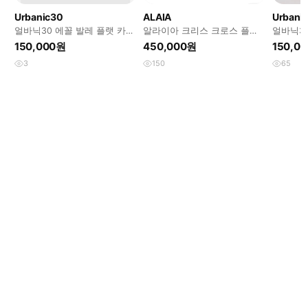
Urbanic30
ALAIA
Urbani
얼바닉30 에꼴 발레 플랫 카멜
알라이아 크리스 크로스 플랫
얼바닉30 p
230(미착용)
슈즈(38.5)
150,000원
450,000원
150,0
3
150
65