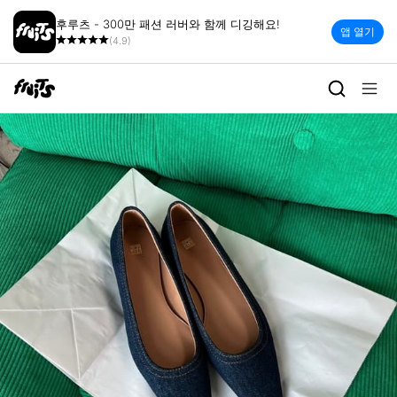
후루츠 - 300만 패션 러버와 함께 디깅해요!
앱 열기
(4.9)