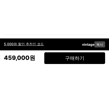
5,000원 할인 추천인 코드
vintage
복사
이용약관
고객센터
판매
개인정보 처리방침
사업자 정보
다운로드
인스타그램
페이스북
459,000원
구매하기
(주)후루츠패밀리컴퍼니 · 대표이사 이재범 / 소재지: 서울특별시 용산구 한강대
로 328, 201호 / 사업자 등록번호: 755-86-01442
사업자 정보확인
통신판매업
신고: 2019-서울용산-0723 호 / 고객센터: 070-4466-3377 / 고객센터 문의는
후루츠 앱 다운로드 후 문의가능합니다 /
support@fruitsfamily.com
Copyright © FruitsFamily Company Inc. All right reserved
후루츠패밀리(주)는 통신판매중개자로서 거래 당사자가 아닙니다. 상품, 상품정
보, 거래에 관한 의무와 책임은 각 판매자에게 있으며, 후루츠패밀리(주)는 원칙
적으로 판매 회원과 구매 회원 간의 거래에 대하여 책임을 지지 않습니다. 다만,