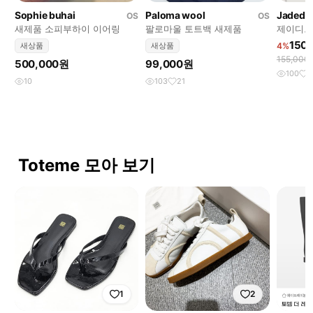
Sophie buhai
Paloma wool
Jaded 
OS
OS
새제품 소피부하이 이어링
팔로마울 토트백 새제품
제이디드 
150
새상품
새상품
4%
155,000
500,000원
99,000원
100
2
10
103
21
Toteme 모아 보기
1
2