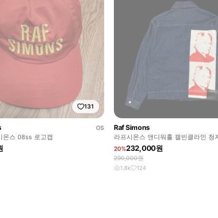
131
s
Raf Simons
OS
프시몬스 08ss 로고캡
라프시몬스 앤디워홀 캘빈클라인 청
원
232,000원
20%
290,000원
1.8k
124