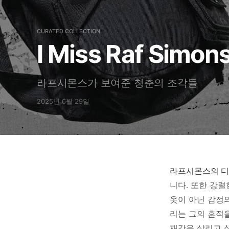
CURATED COLLECTION
I Miss Raf Simon
라프시몬스가 보여준 청춘의 조각들
2025년 6월 29일
라프시몬스의 디
니다. 또한 강
옷이 아닌 감정
리는 그의 흔적
재감을 살리고 