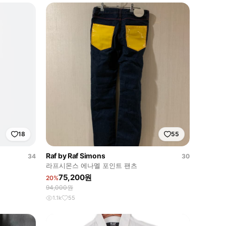
18
55
Raf by Raf Simons
34
30
라프시몬스 에나멜 포인트 팬츠
75,200원
20%
94,000원
1.1k
55