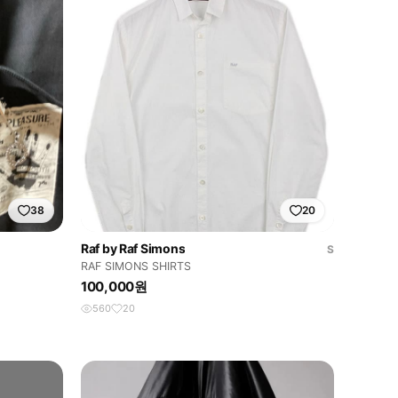
38
20
Raf by Raf Simons
S
RAF SIMONS SHIRTS
100,000원
560
20