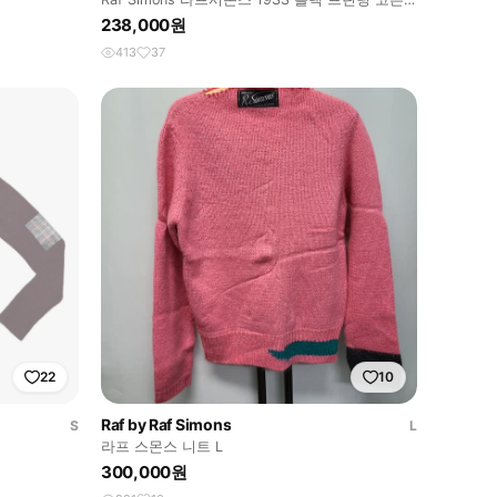
슬리브리스 탱크
238,000원
413
37
22
10
Raf by Raf Simons
S
L
라프 스몬스 니트 L
300,000원