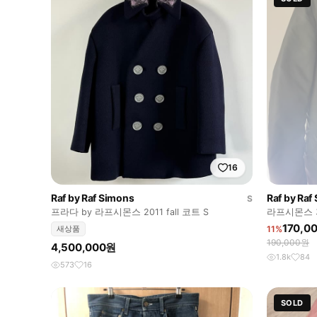
16
Raf by Raf Simons
Raf by Raf
S
프라다 by 라프시몬스 2011 fall 코트 S
라프시몬스 자
170,0
새상품
11%
190,000원
4,500,000원
1.8k
84
573
16
SOLD