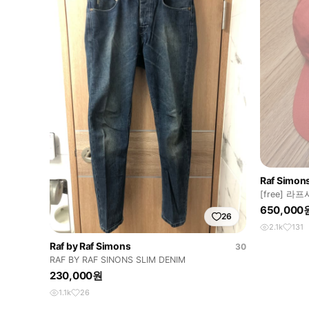
Raf Simon
[free] 라
650,000
26
2.1k
131
Raf by Raf Simons
30
RAF BY RAF SINONS SLIM DENIM
230,000원
1.1k
26