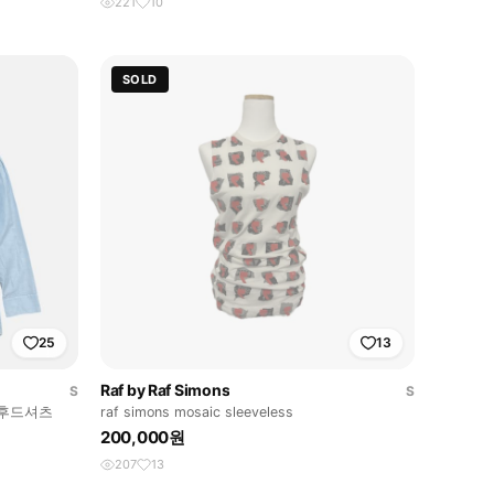
221
10
SOLD
25
13
Raf by Raf Simons
S
S
M 후드셔츠
raf simons mosaic sleeveless
200,000원
207
13