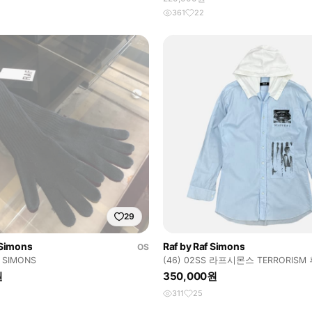
361
22
29
 Simons
Raf by Raf Simons
OS
F SIMONS
(46) 02SS 라프시몬스 TERRORIS
원
350,000원
311
25