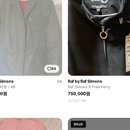
84
 Simons
Raf by Raf Simons
OS
켓 / 48
Raf Simons X Fred Ferry
00원
750,000원
1.2k
38
SOLD