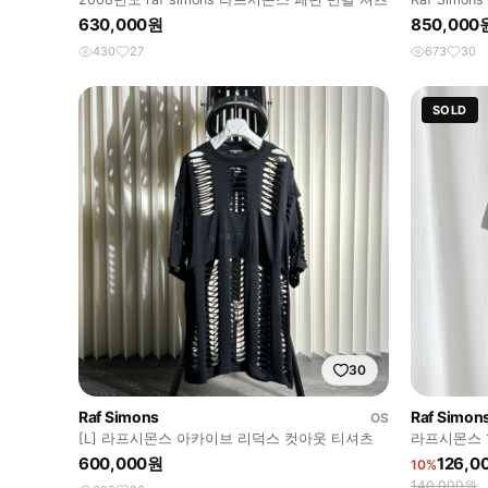
630,000원
850,000
430
27
673
30
SOLD
30
Raf Simons
Raf Simon
OS
[L] 라프시몬스 아카이브 리덕스 컷아웃 티셔츠
라프시몬스 
600,000원
126,0
10%
140,000원