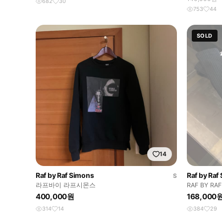
682
30
753
44
SOLD
14
Raf by Raf Simons
Raf by Raf
S
라프바이 라프시몬스
RAF BY RA
400,000원
168,000
314
14
384
29