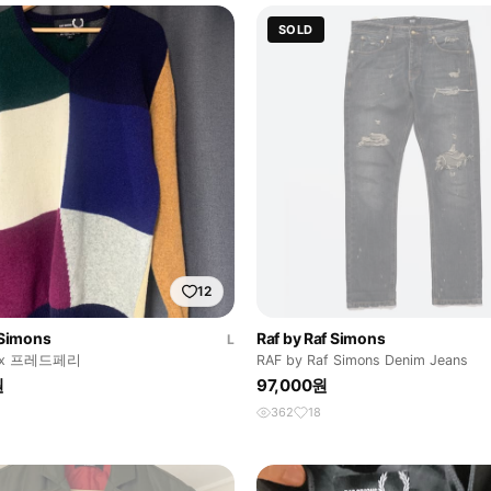
SOLD
12
 Simons
Raf by Raf Simons
L
x 프레드페리
RAF by Raf Simons Denim Jeans
원
97,000원
362
18