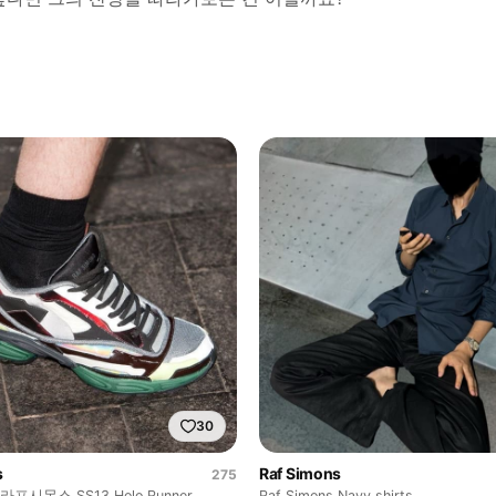
30
s
Raf Simons
275
s 라프시몬스 SS13 Holo Runner
Raf Simons Navy shirts