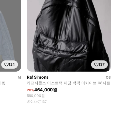
124
137
Raf Simons
M
OS
자켓
라프시몬스 이스트팩 패딩 백팩 아카이브 08시즌
464,000원
20%
580,000원
2.4k
137