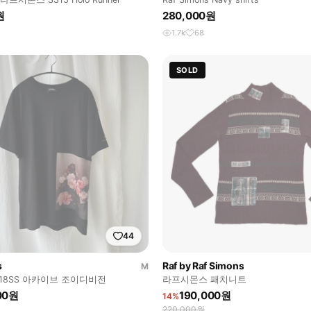
원
280,000원
1.7k
68
SOLD
44
s
Raf by Raf Simons
M
18SS 아카이브 조이디비전
라프시몬스 패치니트
00원
190,000원
14%
220,000원